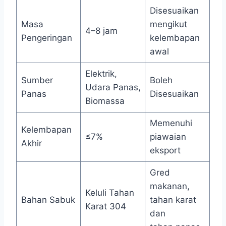
Disesuaikan
Masa
mengikut
4–8 jam
Pengeringan
kelembapan
awal
Elektrik,
Sumber
Boleh
Udara Panas,
Panas
Disesuaikan
Biomassa
Memenuhi
Kelembapan
≤7%
piawaian
Akhir
eksport
Gred
makanan,
Keluli Tahan
Bahan Sabuk
tahan karat
Karat 304
dan