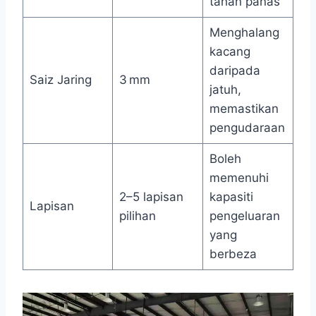
tahan panas
Menghalang
kacang
daripada
Saiz Jaring
3 mm
jatuh,
memastikan
pengudaraan
Boleh
memenuhi
2–5 lapisan
kapasiti
Lapisan
pilihan
pengeluaran
yang
berbeza