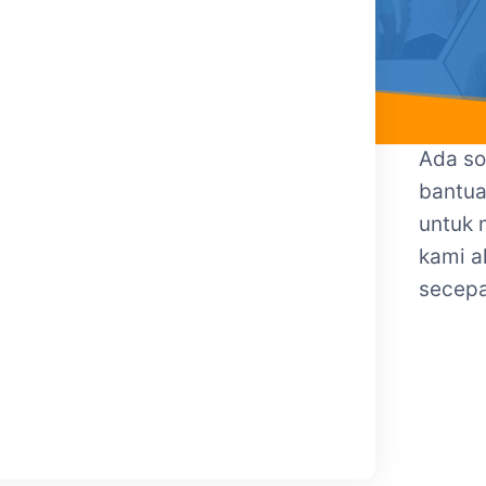
Ada so
bantua
untuk 
kami 
secepa