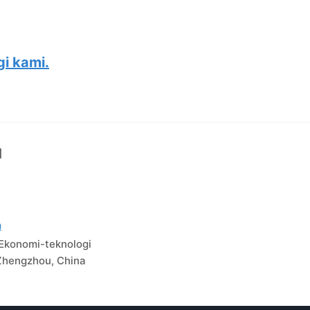
i kami.
I
m
 Ekonomi-teknologi
hengzhou, China