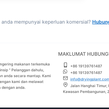
 anda mempunyai keperluan komersial?
Hubung
MAKLUMAT HUBUNG
engering makanan terkemuka
+86 19139761487
nsip " Pelanggan dahulu,
+86 19139761487
gan anda secara mantap. Kami
info@dryingplant.co
dengan kami dan melawat
Jalan Hanghai Timur,
a dengan anda.
Kawasan Pembangunan, Z