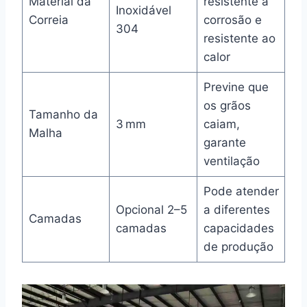
Material da
resistente à
Inoxidável
Correia
corrosão e
304
resistente ao
calor
Previne que
os grãos
Tamanho da
3 mm
caiam,
Malha
garante
ventilação
Pode atender
Opcional 2–5
a diferentes
Camadas
camadas
capacidades
de produção