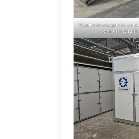
Máquina de secagem de correi
contínua industrial