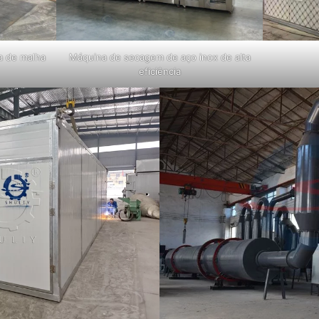
a de malha
Máquina de secagem de aço inox de alta
eficiência