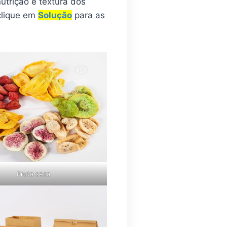
utrição e textura dos
clique em
Solução
para as
Fruta seca