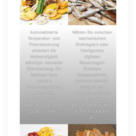
Automatisierte
Wählen Sie zwischen
Temperatur- und
mechanischen
Timersteuerung
Drehreglern oder
eliminiert die
intelligenten
Notwendigkeit
digitalen
ständiger manueller
Steuerungen.
Überwachung. Ein
Drehbare
Bediener kann
Ablagesysteme,
mehrere
statische Gestell-
Trocknungszyklen
Designs und
gleichzeitig
kundenspezifische
verwalten, was die
Mesh-Größen
Arbeitskosten um bis
passen die Maschine
zu 40 % senkt.
an Ihre Produktlinie
an.