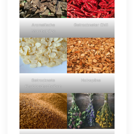
Aromatische
Getrockneter Chili
Morchelpilze
Getrocknete
Holzspäne
Knoblauchscheiben