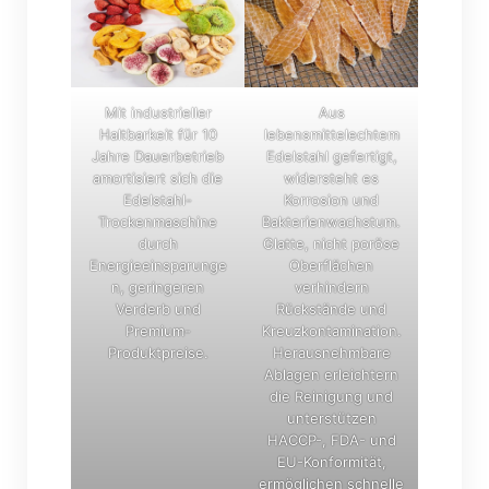
Mit industrieller
Aus
Haltbarkeit für 10
lebensmittelechtem
Jahre Dauerbetrieb
Edelstahl gefertigt,
amortisiert sich die
widersteht es
Edelstahl-
Korrosion und
Trockenmaschine
Bakterienwachstum.
durch
Glatte, nicht poröse
Energieeinsparunge
Oberflächen
n, geringeren
verhindern
Verderb und
Rückstände und
Premium-
Kreuzkontamination.
Produktpreise.
Herausnehmbare
Ablagen erleichtern
die Reinigung und
unterstützen
HACCP-, FDA- und
EU-Konformität,
ermöglichen schnelle