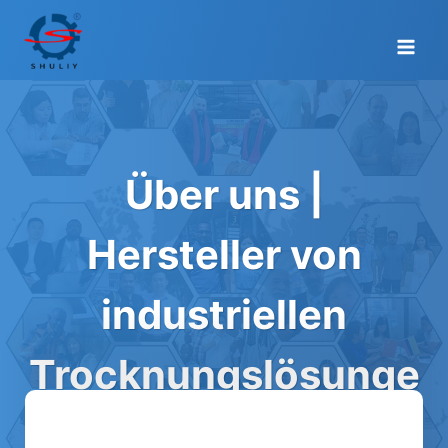
Zum
Inhalt
springen
Über uns |
Hersteller von
industriellen
Trocknungslösunge
n