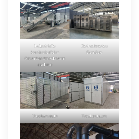
Industrielle
Getrocknetes
kontinuierliche
Gemüse
Gitterbandtrocknerm
aschine
Trockenraum
Trockenraum