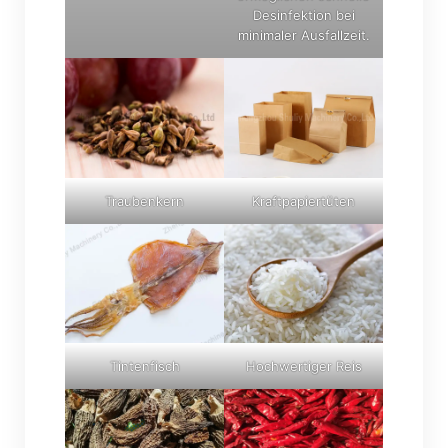
Desinfektion bei
minimaler Ausfallzeit.
Traubenkern
Kraftpapiertüten
Tintenfisch
Hochwertiger Reis