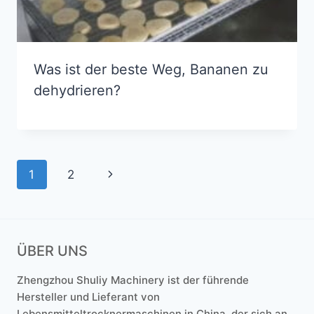
Was ist der beste Weg, Bananen zu
dehydrieren?
Seitennavigation
Nächste
1
2
Seite
ÜBER UNS
Zhengzhou Shuliy Machinery ist der führende
Hersteller und Lieferant von
Lebensmitteltrocknermaschinen in China, der sich an