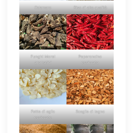
Calamaro
Riso di alta qualità
Funghi Morel
Peperoncino
aromatici
essiccato
Fette di aglio
Scaglie di legno
essiccate