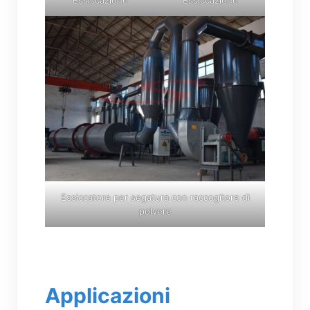
Essiccazione
Essiccazione
Essiccatore per segatura con raccogitore di
polvere
Applicazioni