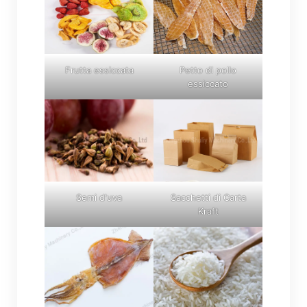
Frutta essiccata
Petto di pollo
essiccato
Semi d'uva
Sacchetti di Carta
Kraft