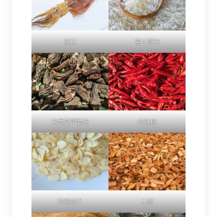
魷魚
高品質米
芳香莫雷蘑菇
乾辣椒
乾燥蒜片
木屑