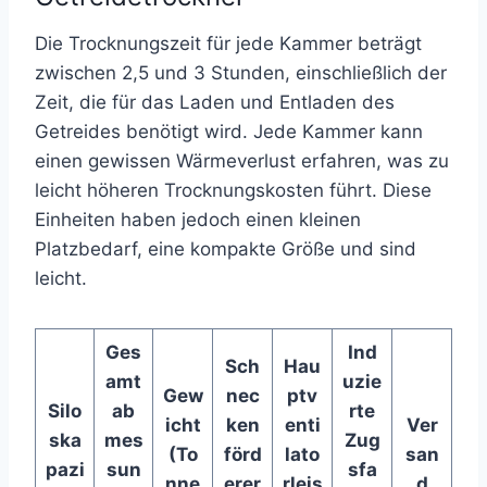
Die Trocknungszeit für jede Kammer beträgt
zwischen 2,5 und 3 Stunden, einschließlich der
Zeit, die für das Laden und Entladen des
Getreides benötigt wird. Jede Kammer kann
einen gewissen Wärmeverlust erfahren, was zu
leicht höheren Trocknungskosten führt. Diese
Einheiten haben jedoch einen kleinen
Platzbedarf, eine kompakte Größe und sind
leicht.
Ges
Ind
Sch
Hau
amt
uzie
Gew
nec
ptv
Silo
ab
rte
icht
ken
enti
Ver
ska
mes
Zug
(To
förd
lato
san
pazi
sun
sfa
nne
erer
rleis
d