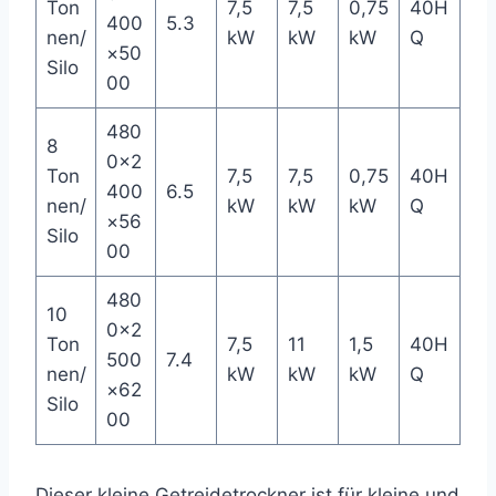
Ton
7,5
7,5
0,75
40H
400
5.3
nen/
kW
kW
kW
Q
×50
Silo
00
480
8
0×2
Ton
7,5
7,5
0,75
40H
400
6.5
nen/
kW
kW
kW
Q
×56
Silo
00
480
10
0×2
Ton
7,5
11
1,5
40H
500
7.4
nen/
kW
kW
kW
Q
×62
Silo
00
Dieser kleine Getreidetrockner ist für kleine und