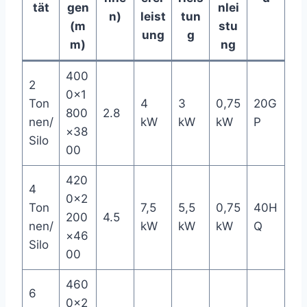
tät
gen
nlei
n)
leist
tun
(m
stu
ung
g
m)
ng
400
2
0×1
Ton
4
3
0,75
20G
800
2.8
nen/
kW
kW
kW
P
×38
Silo
00
420
4
0×2
Ton
7,5
5,5
0,75
40H
200
4.5
nen/
kW
kW
kW
Q
×46
Silo
00
460
6
0×2