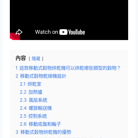
內容
隱藏
1
這款移動式穀物烘乾機可以烘乾哪些類型的穀物？
2
移動式穀物乾燥機設計
2.1
烘乾室
2.2
加熱爐
2.3
風扇系統
2.4
螺旋輸送機
2.5
控制系統
2.6
移動底盤和輪子
3
移動式穀物烘乾機的優勢