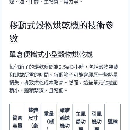
煤、油、甲醇、生物質、電力等。
移動式穀物烘乾機的技術參
數
單倉便攜式小型穀物烘乾機
每個箱子的烘乾時間為2.5到3小時，包括穀物裝載
和卸載所需的時間。每個箱子可能會經歷一些熱量
損失，導致烘乾成本略高。然而，這些單元佔地面
積小，體積緊湊，且輕便。
整體
螺旋
重量
主風
引風
筒倉
尺寸
輸送
（噸
扇功
機功
運輸
容量
（毫
機功
）
率
率