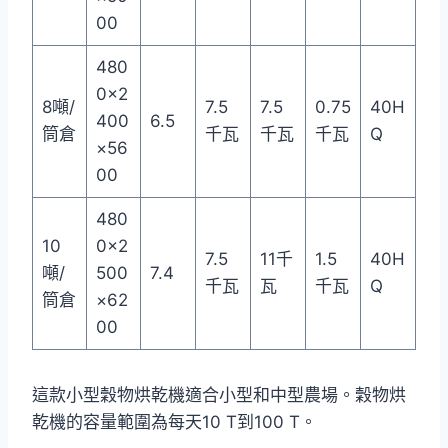
00
480
0×2
8噸/
7.5
7.5
0.75
40H
400
6.5
筒倉
千瓦
千瓦
千瓦
Q
×56
00
480
10
0×2
7.5
11千
1.5
40H
噸/
500
7.4
千瓦
瓦
千瓦
Q
筒倉
×62
00
這款小型穀物烘乾機適合小型和中型農場。穀物烘
乾機的容量範圍為每天10 T到100 T。