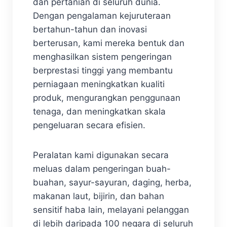
dan pertanian di seluruh dunia.
Dengan pengalaman kejuruteraan
bertahun-tahun dan inovasi
berterusan, kami mereka bentuk dan
menghasilkan sistem pengeringan
berprestasi tinggi yang membantu
perniagaan meningkatkan kualiti
produk, mengurangkan penggunaan
tenaga, dan meningkatkan skala
pengeluaran secara efisien.
Peralatan kami digunakan secara
meluas dalam pengeringan buah-
buahan, sayur-sayuran, daging, herba,
makanan laut, bijirin, dan bahan
sensitif haba lain, melayani pelanggan
di lebih daripada 100 negara di seluruh