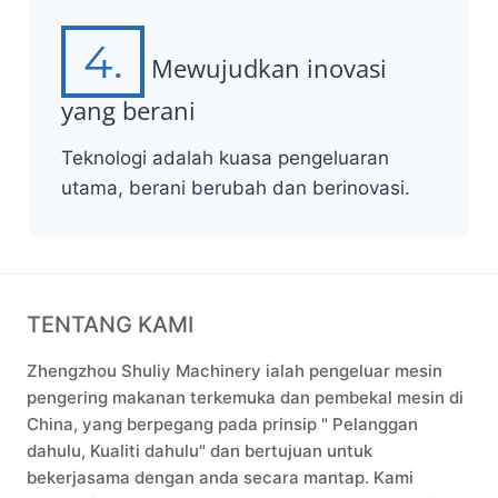
4.
Mewujudkan inovasi
yang berani
Teknologi adalah kuasa pengeluaran
utama, berani berubah dan berinovasi.
TENTANG KAMI
Zhengzhou Shuliy Machinery ialah pengeluar mesin
pengering makanan terkemuka dan pembekal mesin di
China, yang berpegang pada prinsip " Pelanggan
dahulu, Kualiti dahulu" dan bertujuan untuk
bekerjasama dengan anda secara mantap. Kami