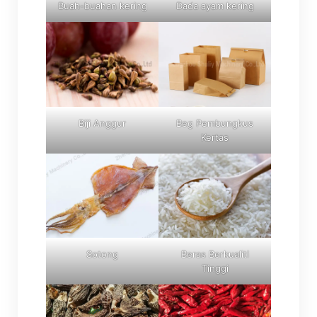
Buah-buahan kering
Dada ayam kering
Biji Anggur
Beg Pembungkus
Kertas
Sotong
Beras Berkualiti
Tinggi