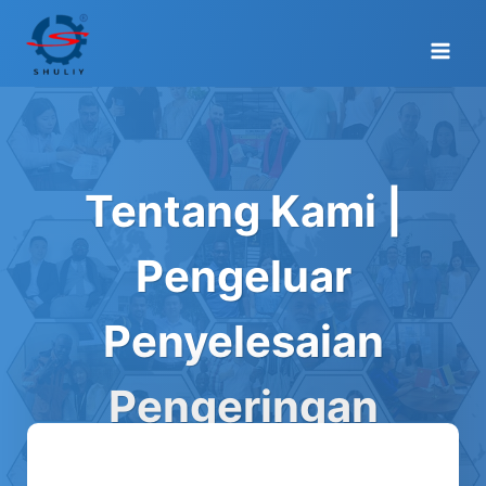
Skip
to
content
Tentang Kami |
Pengeluar
Penyelesaian
Pengeringan
Industri