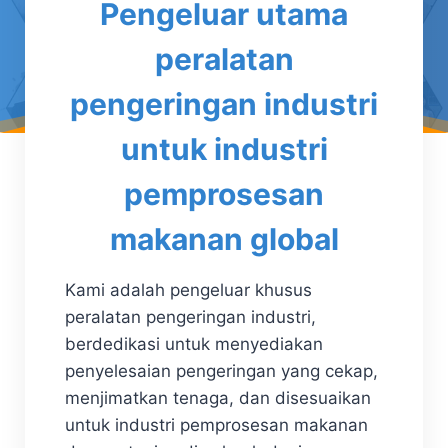
Pengeluar utama
peralatan
pengeringan industri
untuk industri
pemprosesan
makanan global
Kami adalah pengeluar khusus
peralatan pengeringan industri,
berdedikasi untuk menyediakan
penyelesaian pengeringan yang cekap,
menjimatkan tenaga, dan disesuaikan
untuk industri pemprosesan makanan