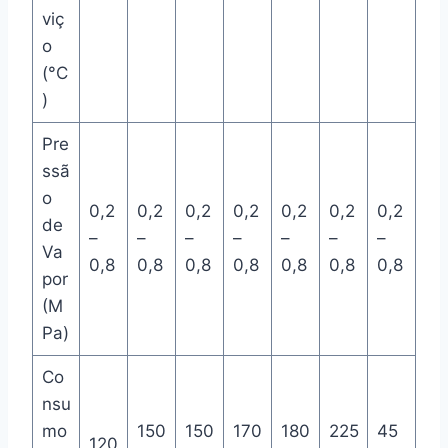
viç
o
(°C
)
Pre
ssã
o
0,2
0,2
0,2
0,2
0,2
0,2
0,2
de
–
–
–
–
–
–
–
Va
0,8
0,8
0,8
0,8
0,8
0,8
0,8
por
(M
Pa)
Co
nsu
mo
150
150
170
180
225
45
120