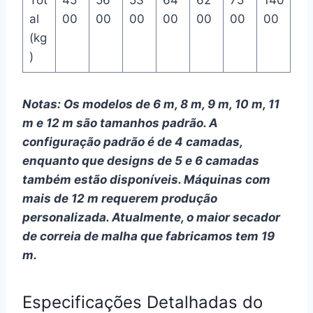
Tot
45
56
53
64
62
75
140
al
00
00
00
00
00
00
00
(kg
)
Notas: Os modelos de 6 m, 8 m, 9 m, 10 m, 11
m e 12 m são tamanhos padrão. A
configuração padrão é de 4 camadas,
enquanto que designs de 5 e 6 camadas
também estão disponíveis. Máquinas com
mais de 12 m requerem produção
personalizada. Atualmente, o maior secador
de correia de malha que fabricamos tem 19
m.
Especificações Detalhadas do