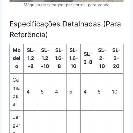
Máquina de secagem por correia para venda
Especificações Detalhadas (Para
Referência)
Mo
SL-
SL-
SL-
SL-
SL-
SL-
SL-
del
1.2
1.2
1.6-
1.6-
2-
2-
2-8
o
-8
-10
8
10
10
20
Ca
ma
4
5
4
5
4
5
10
da
s
Lar
gur