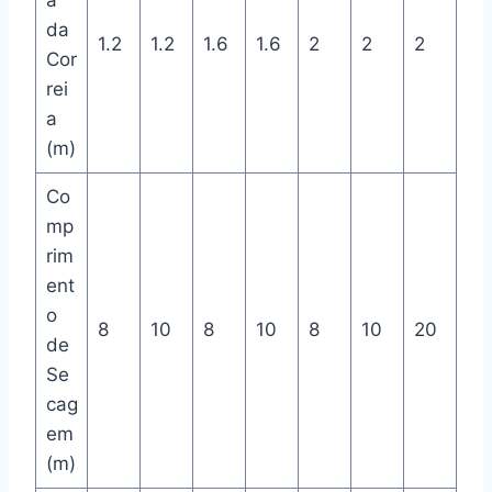
a
da
1.2
1.2
1.6
1.6
2
2
2
Cor
rei
a
(m)
Co
mp
rim
ent
o
8
10
8
10
8
10
20
de
Se
cag
em
(m)