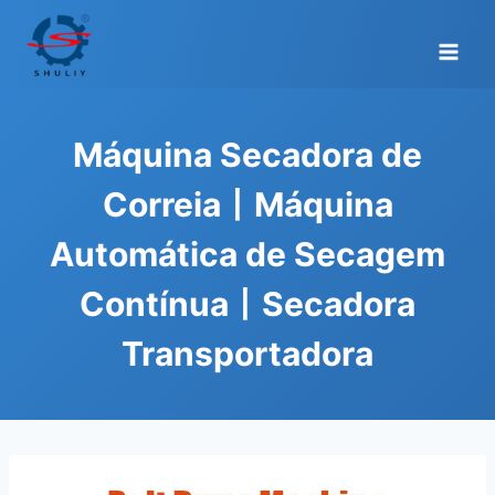
Skip
to
content
Máquina Secadora de
Correia丨Máquina
Automática de Secagem
Contínua丨Secadora
Transportadora