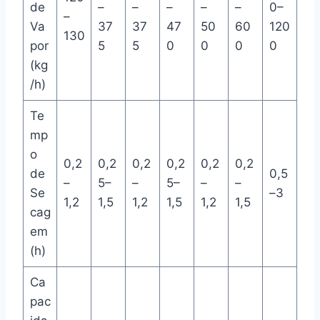
de
–
–
–
–
–
0–
–
Va
37
37
47
50
60
120
130
por
5
5
0
0
0
0
(kg
/h)
Te
mp
o
0,2
0,2
0,2
0,2
0,2
0,2
de
0,5
–
5–
–
5–
–
–
Se
–3
1,2
1,5
1,2
1,5
1,2
1,5
cag
em
(h)
Ca
pac