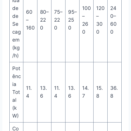
ida
de
100
120
24
60
80–
75–
95–
de
–
–
0–
–
22
22
25
Se
26
30
60
160
0
0
0
cag
0
0
0
em
(kg
/h)
Pot
ênc
ia
11.
13.
11.
13.
14.
15.
36.
Tot
4
6
4
6
7
8
8
al
(k
W)
Co