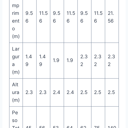
mp
rim
9.5
11.5
9.5
11.5
9.5
11.5
21.
ent
6
6
6
6
6
6
56
o
(m)
Lar
gur
1.4
1.4
2.3
2.3
2.3
1.9
1.9
a
9
9
2
2
2
(m)
Alt
ura
2.3
2.3
2.4
2.4
2.5
2.5
2.5
(m)
Pe
so