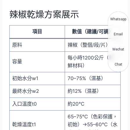
辣椒乾燥方案展示
Whatsapp
項目
數值（建議/可調）
Email
原料
辣椒（整個/段/片）
Wechat
每小時1200公斤（新
容量
Chat
鮮材料）
初始水分w1
70–75%（濕基）
最終水分w2
約12%（濕基）
入口溫度t0
約20℃
65–75℃（色彩保護，
乾燥溫度t1
初始）→55–60℃（水