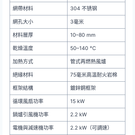
網帶材料
304 不锈钢
網孔大小
3毫米
材料層厚
10–80 mm
乾燥溫度
50–140 °C
加熱方式
管式再燃熱風爐
絕緣材料
75毫米高溫耐火岩棉
框架結構
鍍鋅鋼框架
循環風扇功率
15 kW
鍋爐引風機功率
2.2 kW
電機與減速機功率
2.2 kW（可調速）