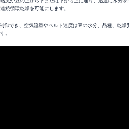
、熱風が豆の上から下または下から上に通り、迅速に水分を
、連続循環乾燥を可能にします。
°C）で制御でき、空気流量やベルト速度は豆の水分、品種、乾
ます。