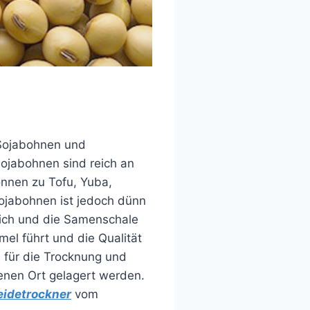
r Sojabohnen und
Sojabohnen sind reich an
önnen zu Tofu, Yuba,
ojabohnen ist jedoch dünn
eich und die Samenschale
el führt und die Qualität
n für die Trocknung und
enen Ort gelagert werden.
eidetrockner
vom