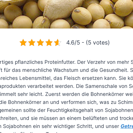
4.6/5 - (5 votes)
ertiges pflanzliches Proteinfutter. Der Verzehr von meh
aft für das menschliche Wachstum und die Gesundheit. 
nreiches Lebensmittel, das Fleisch ersetzen kann. Sie k
aprodukten verarbeitet werden. Die Samenschale von S
immelt sehr leicht. Zuerst werden die Bohnenkörner w
die Bohnenkörner an und verformen sich, was zu Schimm
llgemeinen sollte der Feuchtigkeitsgehalt von Sojabohne
hreiten, und sie müssen an einem belüfteten und trock
n Sojabohnen ein sehr wichtiger Schritt, und unser
Getr