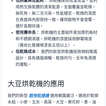
低熱量與低能耗：
烘乾機採用低溫恆溫，並利
用熱交換氣體的清潔能源，全面覆蓋並乾燥，
無死角，無二次污染。性能穩定，乾燥的濕度
在表面與內部保持一致，確保穀物不會發霉，
便於長期存儲。
使用壽命長：
烘乾機的主要組件是加厚的板材
和不銹鋼滾道。烘乾機的漆面採用靜電噴漆
（壽命比普通噴漆長五倍以上）。
低乾燥成本：
我們的新型烘乾機採用傾斜進風
設計，具有通風順暢、乾燥均勻、全年免清理
的優點。
大豆烘乾機的應用
我們的新型
穀物乾燥機
適用範圍廣泛，適用於乾燥
水稻、小麥、玉米、高粱、大豆、葵花籽、黍、油