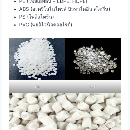
PE (โพลีเอทิลีน – LDPE, HDPE)
ABS (อะคริโลไนไตรล์ บิวทาไดอีน สไตรีน)
PS (โพลีสไตรีน)
PVC (พอลิไวนิลคลอไรด์)
Pa
Pvc