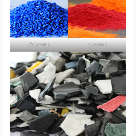
เม็ดพลาสติก
ผงพลาสติก