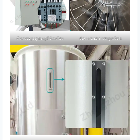
ตัวควบคุมอุณหภูมิอัจฉริยะ
ช่องระบายการหมุนเวียน