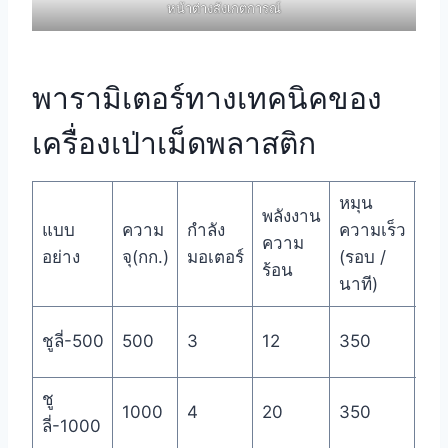
หน้าต่างสังเกตการณ์
พารามิเตอร์ทางเทคนิคของ
เครื่องเป่าเม็ดพลาสติก
หมุน
พลังงาน
แบบ
ความ
กำลัง
ความเร็ว
ขน
ความ
อย่าง
จุ(กก.)
มอเตอร์
(รอบ /
รว
ร้อน
นาที)
เส้
ชูลี่-500
500
3
12
350
ศู
ชู
เส้
1000
4
20
350
ลี่-1000
ศู