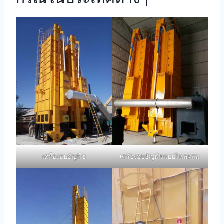
เครื่องอบธัญพืช
เครื่องอบธัญพืชแบบไหลผสม