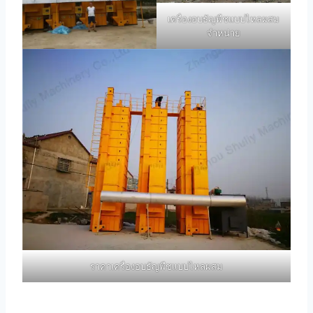
เครื่องอบธัญพืชแบบไหลผสม
จำหน่าย
ราคาเครื่องอบธัญพืชแบบไหลผสม