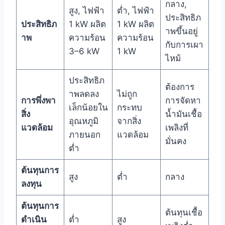
กลาง,
สูง, ไฟฟ้า
ต่ำ, ไฟฟ้า
ประสิทธิภ
ประสิทธิภ
1 kW ผลิต
1 kW ผลิต
าพขึ้นอยู่
าพ
ความร้อน
ความร้อน
กับการเผา
3–6 kW
1 kW
ไหม้
ประสิทธิภ
ต้องการ
าพลดลง
ไม่ถูก
การพึ่งพา
การจัดหา
เล็กน้อยใน
กระทบ
สิ่ง
น้ำมันเชื้อ
อุณหภูมิ
จากสิ่ง
แวดล้อม
เพลิงที่
ภายนอก
แวดล้อม
มั่นคง
ต่ำ
ต้นทุนการ
สูง
ต่ำ
กลาง
ลงทุน
ต้นทุนการ
ต้นทุนเชื้อ
ดำเนิน
ต่ำ
สูง