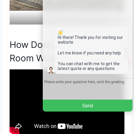
ห้องอบแห้ง
Whatsapp
Email
Hi there! Thank you for visiting our
How Does The Drying
website.
Wechat
Let me know if you need any help.
Room Work?
1
You can chat with me to get the
Chat
latest quote or any questions.
Send