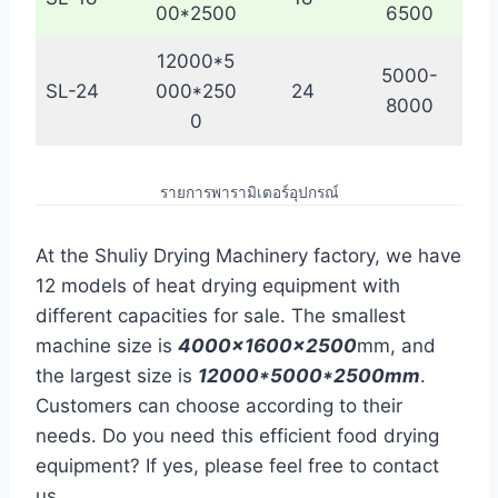
00*2500
6500
12000*5
5000-
SL-24
000*250
24
8000
0
รายการพารามิเตอร์อุปกรณ์
At the Shuliy Drying Machinery factory, we have
12 models of heat drying equipment with
different capacities for sale. The smallest
machine size is
4000x1600x2500
mm, and
the largest size is
12000*5000*2500mm
.
Customers can choose according to their
needs. Do you need this efficient food drying
equipment? If yes, please feel free to contact
us.