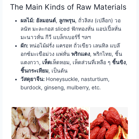
The Main Kinds of Raw Materials
ผลไม้:
อัลมอนด์
,
ลูกพรุน
, ถั่วลิสง (เปลือก) วอ
ลนัท มะละกอส sliced ฟักทองหั่น แอปเปิ้ลหั่น
มะนาวหั่น กีวี แบล็กเบอร์รี่ ฯลฯ
ผัก:
หน่อไม้ฝรั่ง แครอท ถั่วเขียว เลนทิล แบล๊
อกซ์มะเขือม่วง แพ่หั่น
พริกแดง
, พริกไทย, ชิ้น
แตงกวา,
เห็ด
เห็ดหอม, เห็ดส่วนที่เหลือ ๆ
ชิ้นขิง
,
ชิ้นกระเทียม
, เป็นต้น
วัสดุยาจีน:
Honeysuckle, nasturtium,
burdock, ginseng, mulberry, etc.