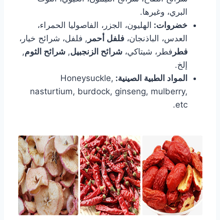
البري، وغيرها.
خضروات:
الهليون، الجزر، الفاصوليا الحمراء،
العدس، الباذنجان،
فلفل أحمر
, فلفل، شرائح خيار،
فطر
فطر، شيتاكي،
شرائح الزنجبيل
,
شرائح الثوم
,
إلخ.
المواد الطبية الصينية:
Honeysuckle,
nasturtium, burdock, ginseng, mulberry,
etc.