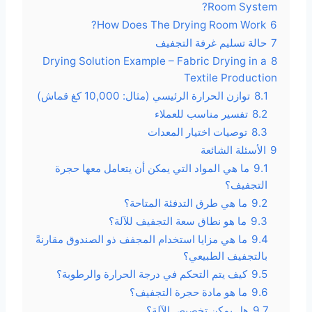
Room System?
How Does The Drying Room Work?
6
7
حالة تسليم غرفة التجفيف
Drying Solution Example – Fabric Drying in a
8
Textile Production
8.1
توازن الحرارة الرئيسي (مثال: 10,000 كغ قماش)
8.2
تفسير مناسب للعملاء
8.3
توصيات اختيار المعدات
9
الأسئلة الشائعة
9.1
ما هي المواد التي يمكن أن يتعامل معها حجرة
التجفيف؟
9.2
ما هي طرق التدفئة المتاحة؟
9.3
ما هو نطاق سعة التجفيف للآلة؟
9.4
ما هي مزايا استخدام المجفف ذو الصندوق مقارنةً
بالتجفيف الطبيعي؟
9.5
كيف يتم التحكم في درجة الحرارة والرطوبة؟
9.6
ما هو مادة حجرة التجفيف؟
9.7
هل يمكن تخصيص الآلة؟