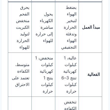
يضغط
يحرق
الهواء
يحول
الفحم
لتبخير
الكهرباء
منخفض
مبدأ العمل
الحرارة
مباشرة
الكبريت
وتدفئة
إلى حرارة
لتوليد
الهواء
للهواء
الحرارة
التجفيفي
للهواء
عالية، 1
منخفض، 1
كيلوات
كيلوات
متوسط،
كهربائية
كهربائية
الكفاءة
الفعالية
تنتج 3–6
ينتج 1
تعتمد على
كيلوات
كيلوات
الاحتراق
حرارة
حرارة
تنخفض
الكفاءة