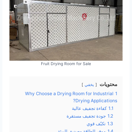
Fruit Drying Room for Sale
محتويات
يخفي
Why Choose a Drying Room for Industrial
1
Drying Applications?
1.1
كفاءة تجفيف عالية
1.2
جودة تجفيف مستقرة
1.3
تكيّف قوي
1.4
موفر للطاقة وصديق للبيئة