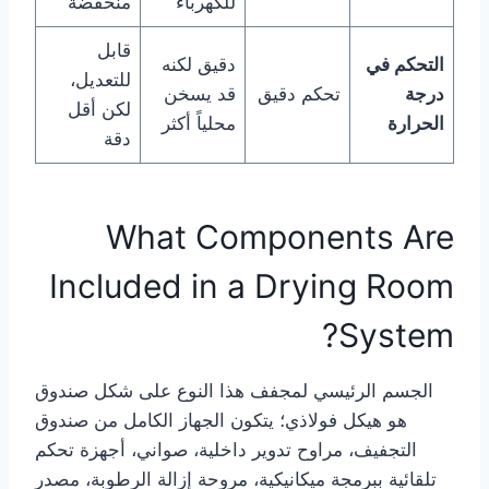
للكهرباء
منخفضة
قابل
التحكم في
دقيق لكنه
للتعديل،
درجة
تحكم دقيق
قد يسخن
لكن أقل
الحرارة
محلياً أكثر
دقة
What Components Are
Included in a Drying Room
System?
الجسم الرئيسي لمجفف هذا النوع على شكل صندوق
هو هيكل فولاذي؛ يتكون الجهاز الكامل من صندوق
التجفيف، مراوح تدوير داخلية، صواني، أجهزة تحكم
تلقائية ببرمجة ميكانيكية، مروحة إزالة الرطوبة، مصدر