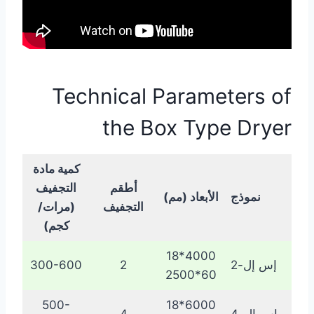
Technical Parameters of
the Box Type Dryer
كمية مادة
أطقم
التجفيف
نموذج
الأبعاد (مم)
التجفيف
(مرات/
كجم)
4000*18
إس إل-2
2
300-600
60*2500
500-
6000*18