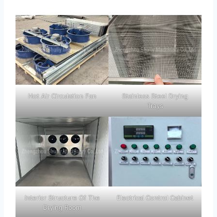
Hot Air Circulation Fan
Stainless Steel Drying
Trays
Interior Structure Of The
Electrical Control Cabinet
Drying Room