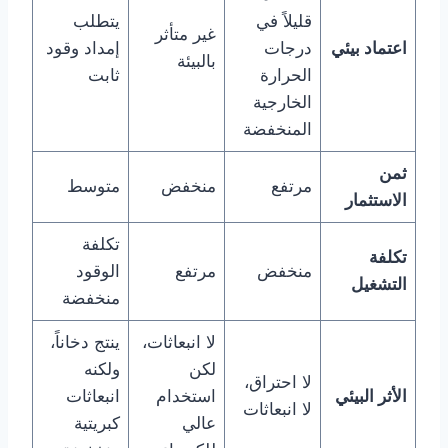
قليلاً في
يتطلب
غير متأثر
اعتماد بيئي
درجات
إمداد وقود
بالبيئة
الحرارة
ثابت
الخارجية
المنخفضة
ثمن
مرتفع
منخفض
متوسط
الاستثمار
تكلفة
تكلفة
منخفض
مرتفع
الوقود
التشغيل
منخفضة
لا انبعاثات،
ينتج دخاناً،
لكن
ولكنه
لا احتراق،
الأثر البيئي
استخدام
انبعاثات
لا انبعاثات
عالي
كبريتية