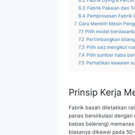
6.2
Fabrik Dying & Perce
6.3
Fabrik Pakaian dan T
6.4
Pemprosesan Fabrik I
7
Cara Memilih Mesin Penge
7.1
Pilih model berdasark
7.2
Pertimbangkan bilang
7.3
Pilih saiz mengikut r
7.4
Pilih sumber haba be
7.5
Perhatikan kawalan s
Prinsip Kerja M
Fabrik basah diletakkan r
panas bersirkulasi dengan
bebas belerang) memanas u
biasanya dikawal pada 50–