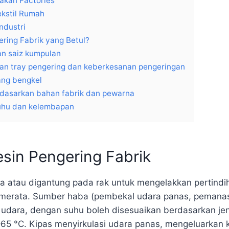
takan Factories
ekstil Rumah
ndustri
ring Fabrik yang Betul?
an saiz kumpulan
an tray pengering dan keberkesanan pengeringan
uang bengkel
rdasarkan bahan fabrik dan pewarna
uhu dan kelembapan
esin Pengering Fabrik
ata atau digantung pada rak untuk mengelakkan pertind
 merata. Sumber haba (pembekal udara panas, pemanasa
dara, dengan suhu boleh disesuaikan berdasarkan jen
65 °C. Kipas menyirkulasi udara panas, mengeluarkan 