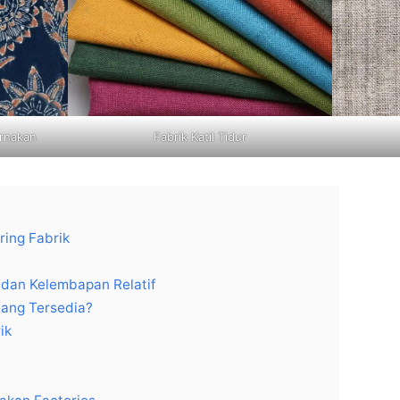
arnakan
Fabrik Katil Tidur
ring Fabrik
 dan Kelembapan Relatif
yang Tersedia?
ik