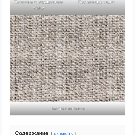
Печатные и окрашенные
Постельные ткани
ткани
Льняное волокно
Содержание
скрывать