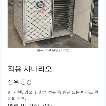
황무 coal 무연량 가열
적용 시나리오
섬유 공장
면, 리넨, 양모 및 합성 섬유 등 원단 또는 반건조 원
단의 건조.
염료 및 인쇄 공장