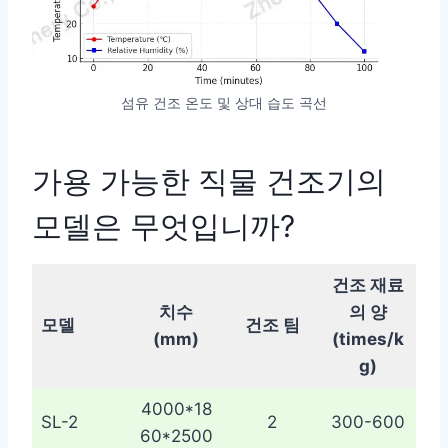
섬유 건조 온도 및 상대 습도 곡선
가용 가능한 직물 건조기의
모델은 무엇입니까?
건조 재료
치수
의 양
모델
건조 팀
(mm)
(times/k
g)
4000*18
SL-2
2
300-600
60*2500