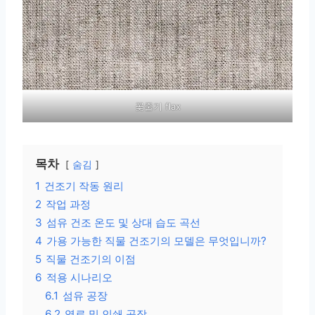
꽃줄기 flax
목차
숨김
1
건조기 작동 원리
2
작업 과정
3
섬유 건조 온도 및 상대 습도 곡선
4
가용 가능한 직물 건조기의 모델은 무엇입니까?
5
직물 건조기의 이점
6
적용 시나리오
6.1
섬유 공장
6.2
염료 및 인쇄 공장