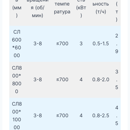
темпе
ьность
(
(мм
я (об/
(кВт
ратура
(т/ч)
т
)
мин)
)
)
СЛ
2
600
3-8
≤700
3
0.5-1.5
.
*60
9
00
СЛ8
3
00*
3-8
≤700
4
0.8-2.0
.
800
5
0
СЛ8
4
00*
3-8
≤700
4
0.8-2.5
.
100
5
00