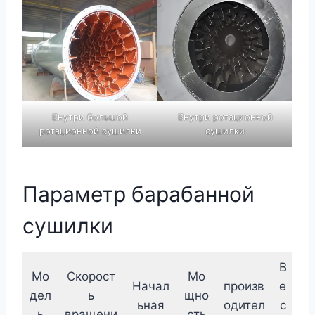
Внутри большой
Внутри ротационной
ротационной сушилки
сушилки
Параметр барабанной
сушилки
В
Мо
Скорост
Мо
Начал
произв
е
дел
ь
щно
ьная
одител
с
ь
вращени
сть