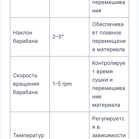
перемешива
ния
Обеспечива
Наклон
ет плавное
2–5°
барабана
перемещени
е материала
Контролируе
т время
Скорость
сушки и
вращения
1–5 rpm
перемешива
барабана
ние
материала
Регулируетс
я в
Температур
зависимости