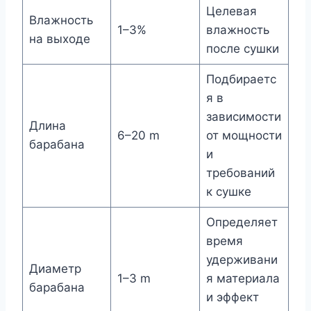
Целевая
Влажность
1–3%
влажность
на выходе
после сушки
Подбираетс
я в
зависимости
Длина
6–20 m
от мощности
барабана
и
требований
к сушке
Определяет
время
удерживани
Диаметр
1–3 m
я материала
барабана
и эффект