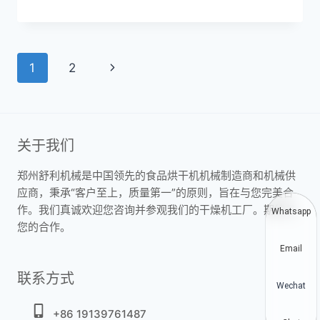
页
下
1
2
面
一
页
导
关于我们
航
郑州舒利机械是中国领先的食品烘干机机械制造商和机械供
应商，秉承“客户至上，质量第一”的原则，旨在与您完美合
作。我们真诚欢迎您咨询并参观我们的干燥机工厂。期待与
Whatsapp
您的合作。
Email
联系方式
Wechat
+86 19139761487