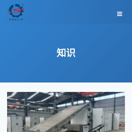
跳
到
内
容
知识