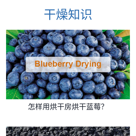
干燥知识
怎样用烘干房烘干蓝莓？