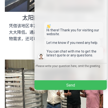
Whatsapp
太阳能鱼烘干机出口斐济
凭借该地区丰富的太阳能资源，烘干机的热源成本
Email
Hi there! Thank you for visiting our
大大降低。通过将鱼晒干，不仅可以满足自己的食
website.
物需求，还可以通过将其出售到当地市场来获取利
Wechat
Let me know if you need any help.
润。
1
You can chat with me to get the
Chat
latest quote or any questions.
Send