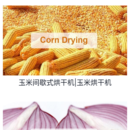
玉米间歇式烘干机|玉米烘干机