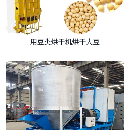
用豆类烘干机烘干大豆