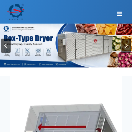
跳
到
内
容