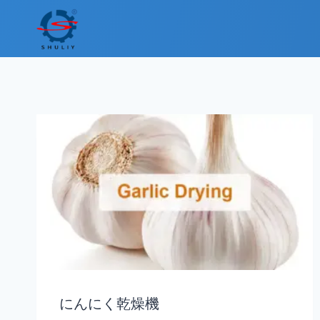
内
容
を
ス
キ
ッ
プ
にんにく乾燥機