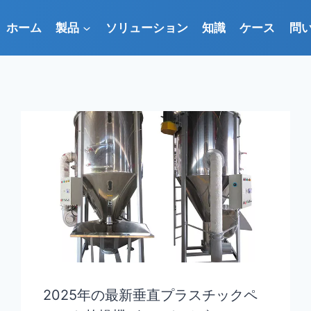
ホーム
製品
ソリューション
知識
ケース
問
2025年の最新垂直プラスチックペ