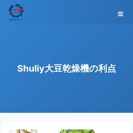
内
容
を
ス
キ
ッ
プ
Shuliy大豆乾燥機の利点