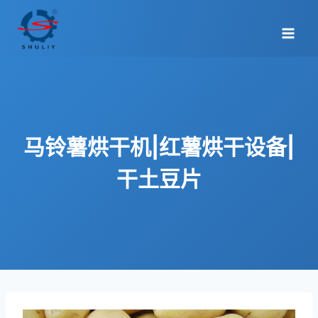
跳
到
内
容
马铃薯烘干机|红薯烘干设备|
干土豆片