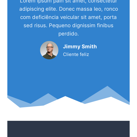
Lorem ipsum pain sit amet, consectetur
adipiscing elite. Donec massa leo, ronco
com deficiência veicular sit amet, porta
sed risus. Pequeno dignissim finibus
perdido.
Jimmy Smith
Cliente feliz