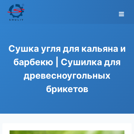
Перейти
к
содержимому
Сушка угля для кальяна и
барбекю | Сушилка для
древесноугольных
брикетов