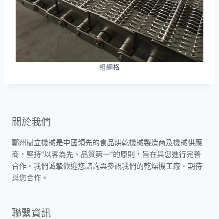
粗網格
關於我們
鄭州樹立機械是中國領先的食品烘乾機械製造商及機械供應
商，堅持“以客為先、品質第一”的原則，旨在與您進行完善
合作。我們誠摯歡迎您諮詢與參觀我們的乾燥機工廠。期待
Whatsapp
與您合作。
Email
聯繫資訊
Wechat