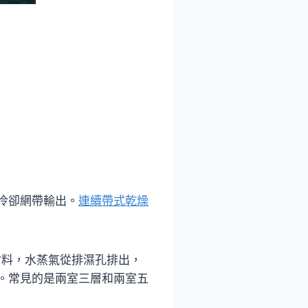
冷卻網帶輸出。
連續帶式乾燥
材料，水蒸氣從排濕孔排出，
。常見的是兩室三層和兩室五