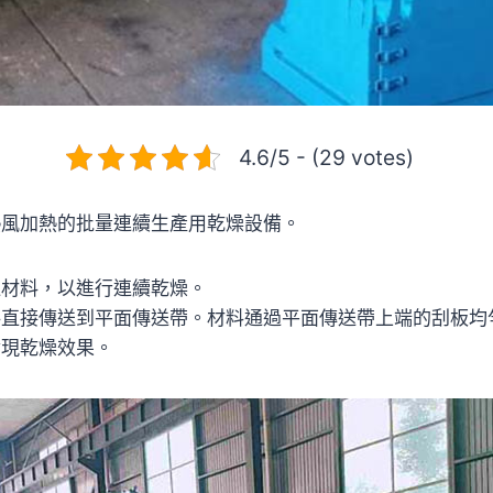
4.6/5 - (29 votes)
熱風加熱的批量連續生產用乾燥設備。
送材料，以進行連續乾燥。
料直接傳送到平面傳送帶。材料通過平面傳送帶上端的刮板均
實現乾燥效果。