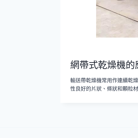
網帶式乾燥機的
輸送帶乾燥機常用作連續乾
性良好的片狀、條狀和顆粒