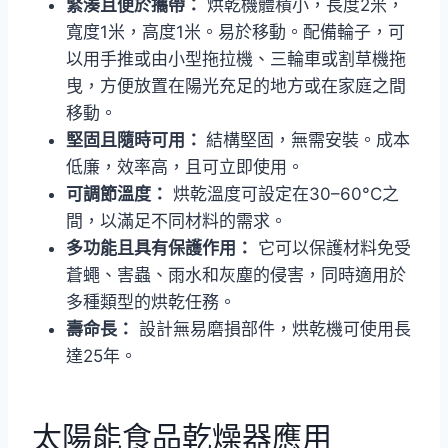
緊湊且便於攜帶：
烘乾機體積小，長度2米，
寬度1米，高度1米。易於移動。配備輪子，可
以用手推或由小型拖拉機、三輪車或割草機拖
曳，方便放置在陽光充足的地方或在家庭之間
移動。
堅固且隨時可用：
結構堅固，無需安裝。成本
低廉，效率高，且可立即使用。
可調節溫度：
烘乾溫度可設定在30–60°C之
間，以滿足不同材料的需求。
多功能且具有保護作用：
它可以保護材料免受
蒼蠅、害蟲、雨水和灰塵的侵害，同時適用於
多種類型的烘乾任務。
壽命長：
設計無易磨損部件，烘乾機可使用長
達25年。
太陽能食品乾燥器應用