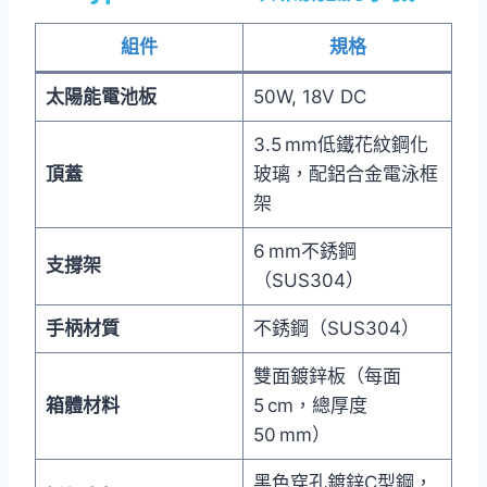
組件
規格
太陽能電池板
50W, 18V DC
3.5 mm低鐵花紋鋼化
頂蓋
玻璃，配鋁合金電泳框
架
6 mm不銹鋼
支撐架
（SUS304）
手柄材質
不銹鋼（SUS304）
雙面鍍鋅板（每面
箱體材料
5 cm，總厚度
50 mm）
黑色穿孔鍍鋅C型鋼，