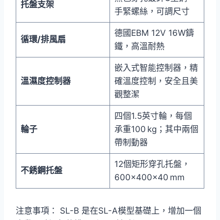
托盤支架
手緊螺絲，可調尺寸
德國EBM 12V 16W鑄
循環/排風扇
鐵，高溫耐熱
嵌入式智能控制器，精
溫濕度控制器
確溫度控制，安全且美
觀整潔
四個1.5英寸輪，每個
輪子
承重100 kg；其中兩個
帶制動器
12個矩形穿孔托盤，
不銹鋼托盤
600×400×40 mm
注意事項： SL-B 是在SL-A模型基礎上，增加一個