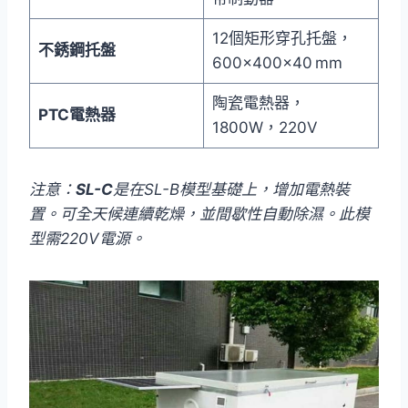
12個矩形穿孔托盤，
不銹鋼托盤
600×400×40 mm
陶瓷電熱器，
PTC電熱器
1800W，220V
注意：
SL-C
是在SL-B模型基礎上，增加電熱裝
置。可全天候連續乾燥，並間歇性自動除濕。此模
型需220V電源。