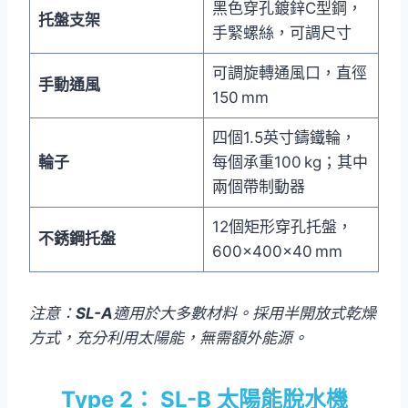
黑色穿孔鍍鋅C型鋼，
托盤支架
手緊螺絲，可調尺寸
可調旋轉通風口，直徑
手動通風
150 mm
四個1.5英寸鑄鐵輪，
輪子
每個承重100 kg；其中
兩個帶制動器
12個矩形穿孔托盤，
不銹鋼托盤
600×400×40 mm
注意：
SL-A
適用於大多數材料。採用半開放式乾燥
方式，充分利用太陽能，無需額外能源。
Type 2：
SL-B
太陽能脫水機