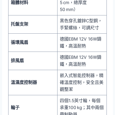
箱體材料
5 cm，總厚度
50 mm）
黑色穿孔鍍鋅C型鋼，
托盤支架
手緊螺絲，可調尺寸
德國EBM 12V 16W鑄
循環風扇
鐵，高溫耐熱
德國EBM 12V 16W鑄
排風扇
鐵，高溫耐熱
嵌入式智能控制器，精
溫濕度控制器
確溫度控制，安全且美
觀整潔
四個1.5英寸輪，每個
輪子
承重100 kg；其中兩個
帶制動器