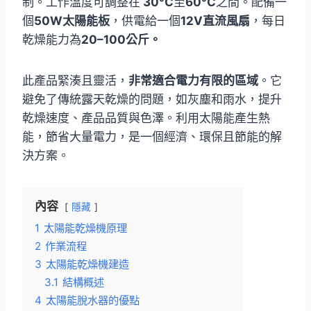
制。工作溫度可調整在
30°C
至
60°C
之間。配備一
個
50W太陽能板
，供電給一個
12V直流風扇
，每日
乾燥能力為
20–100公斤。
此產品緊湊且靈活，
非常適合電力有限的區域
。它
避免了傳統露天乾燥的問題，如灰塵和雨水，提升
乾燥速度、產品品質與色澤。利用太陽能產生熱
能，節省大量電力，是一個經濟、環保且節能的解
決方案。
內容
隱藏
1
太陽能乾燥機原理
2
作業流程
3
太陽能乾燥機建造
3.1
結構概述
4
太陽能脫水器的優點