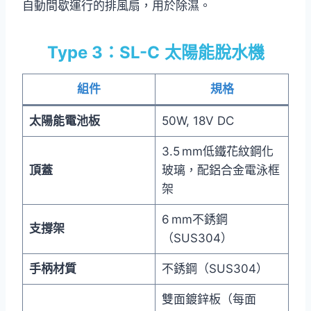
自動間歇運行的排風扇，用於除濕。
Type 3：SL-C
太陽能脫水機
組件
規格
太陽能電池板
50W, 18V DC
3.5 mm低鐵花紋鋼化
頂蓋
玻璃，配鋁合金電泳框
架
6 mm不銹鋼
支撐架
（SUS304）
手柄材質
不銹鋼（SUS304）
雙面鍍鋅板（每面