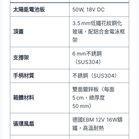
太陽能電池板
50W, 18V DC
3.5 mm低鐵花紋鋼化
頂蓋
玻璃，配鋁合金電泳框
架
6 mm不銹鋼
支撐架
（SUS304）
手柄材質
不銹鋼（SUS304）
雙面鍍鋅板（每面
箱體材料
5 cm，總厚度
50 mm）
德國EBM 12V 16W鑄
循環風扇
鐵，高溫耐熱