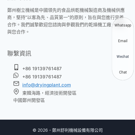
鄭州樹立機械是中國領先的食品烘乾機械製造商及機械供應
商，堅持“以客為先、品質第一”的原則，旨在與您進行完善
合作。我們誠摯歡迎您諮詢與參觀我們的乾燥機工廠。期待
Whatsapp
與您合作。
Email
聯繫資訊
Wechat
+86 19139761487
Chat
+86 19139761487
info@dryingplant.com
東韓海路，經濟技術開發區
中國鄭州開發區
© 2026 - 鄭州舒利機械設備有限公司