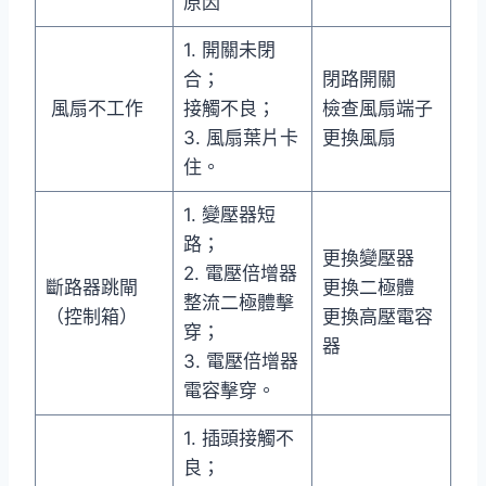
原因
1. 開關未閉
合；
閉路開關
風扇不工作
接觸不良；
檢查風扇端子
3. 風扇葉片卡
更換風扇
住。
1. 變壓器短
路；
更換變壓器
2. 電壓倍增器
斷路器跳閘
更換二極體
整流二極體擊
（控制箱）
更換高壓電容
穿；
器
3. 電壓倍增器
電容擊穿。
1. 插頭接觸不
良；