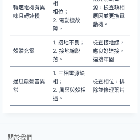
相
轉速電機有異
源，檢查缺相
相位；
味且轉速慢
原因並更換電
2. 電動機故
動機。
障。
1. 接地不良；
檢查接地線，
殼體充電
2. 接地線脫
應良好連接，
落。
連接牢固
1. 三相電源缺
通風扇聲音異
相；
檢查相位，排
常
2. 風葉與殼相
除並修理葉片
遇。
關於我們