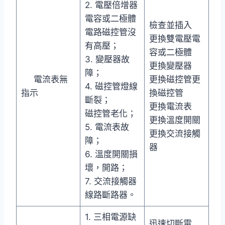
2. 電壓倍增器
電容或二極體
檢查並插入
電路磁控管沒
更換雙電壓電
有高壓；
容或二極體
3. 變壓器故
更換變壓器
障；
電流表無
更換磁控管更
4. 磁控管燈線
指示
換磁控管
斷裂；
更換電流表
磁控管老化；
更換溫度開關
5. 電流表故
更換交流接觸
障；
器
6. 溫度開關損
壞，開路；
7. 交流接觸器
線路斷路器。
1. 三相電源缺
迅速切斷電