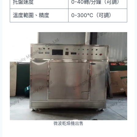
托盤速度
0-40轉/分鐘（可調）
溫度範圍、精度
0-300℃（可調）
微波乾燥機出售