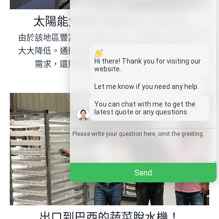
太陽能魚類乾燥機出口至斐濟
Whatsapp
由於該地區豐富的太陽能資源，乾燥機的熱源成本
大大降低。通過烘乾魚類，不僅滿足了他們的食品
Email
Hi there! Thank you for visiting our
需求，還通過銷售到當地市場獲取利潤。
website.
Wechat
Let me know if you need any help.
1
You can chat with me to get the
Chat
latest quote or any questions.
Send
出口到巴西的蔬菜脫水機！