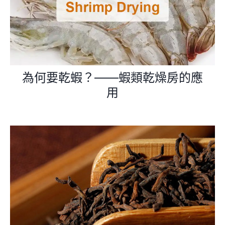
為何要乾蝦？——蝦類乾燥房的應
用