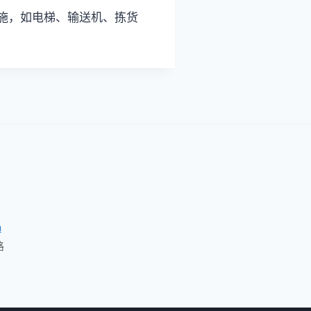
施，如电梯、输送机、拣货
m
路