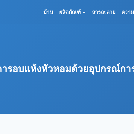
บ้าน
ผลิตภัณฑ์
สารละลาย
ความร
พการอบแห้งหัวหอมด้วยอุปกรณ์กา