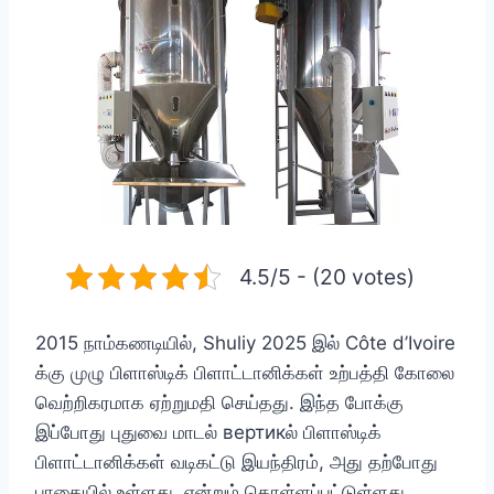
4.5/5 - (20 votes)
2015 நாம்கணடியில், Shuliy 2025 இல் Côte d’Ivoire
க்கு முழு பிளாஸ்டிக் பிளாட்டானிக்கள் உற்பத்தி கோலை
வெற்றிகரமாக ஏற்றுமதி செய்தது. இந்த போக்கு
இப்போது புதுவை மாடல் вертикல் பிளாஸ்டிக்
பிளாட்டானிக்கள் வடிகட்டு இயந்திரம், அது தற்போது
பாதையில் உள்ளது, என்றும் கொள்ளப்பட்டுள்ளது.