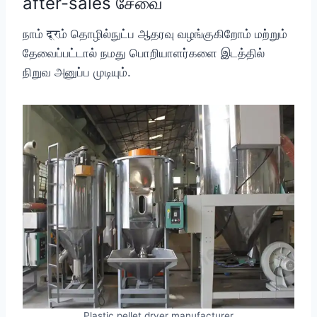
after-sales சேவை
நாம் दूरம் தொழில்நுட்ப ஆதரவு வழங்குகிறோம் மற்றும்
தேவைப்பட்டால் நமது பொறியாளர்களை இடத்தில்
நிறுவ அனுப்ப முடியும்.
Plastic pellet dryer manufacturer