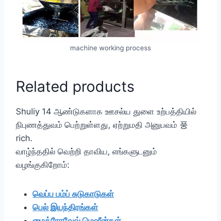
machine working process
Related products
Shuliy 14 ஆண்டுகளாக ஊசல்ய துளை உற்பத்தியில்
நிபுணத்துவம் பெற்றுள்ளது, ஏற்றுமதி அனுபவம் 풍
rich.
வாழ்ந்ததில் வெற்றி தாவிய, எங்களுடனும்
வழங்குகிறோம்:
வெப்ப பம்ப் சுடுகாடுகள்
பெல் இயந்திரங்கள்
மைக்ரோவேவ் மெஷீன்கள்