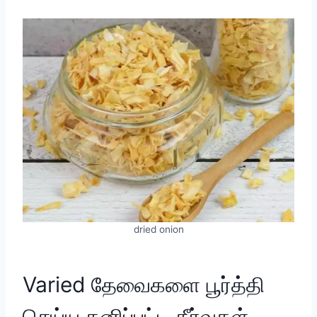
dried onion
Varied தேவைகளை பூர்த்தி
செய்ய தனிப்பட்ட தீர்வுகள்