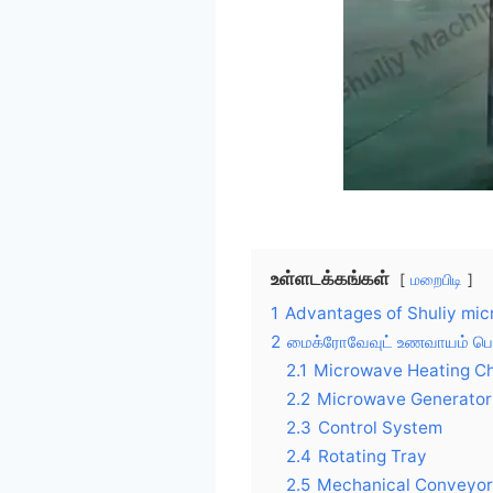
உள்ளடக்கங்கள்
மறைபிடி
1
Advantages of Shuliy mi
2
2.1
Microwave Heating C
2.2
Microwave Generator
2.3
Control System
2.4
Rotating Tray
2.5
Mechanical Conveyo