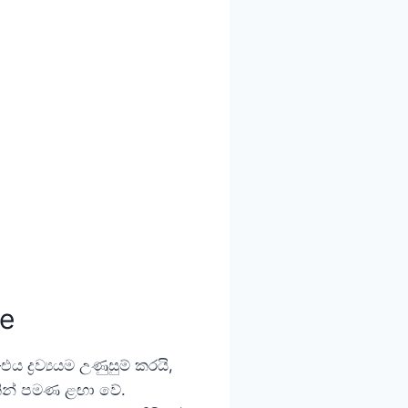
ne
 ද්‍රව්‍යයම උණුසුම් කරයි,
පයකින් පමණ ළඟා වේ.