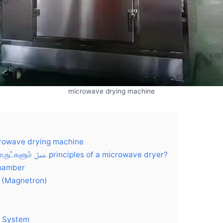
microwave drying machine
crowave drying machine
மைக்ரோவேவுட் உணவாயம் பொருட்களும் عمل principles of a microwave dryer?
hamber
 (Magnetron)
r System