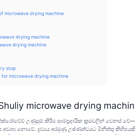
 of microwave drying machine
crowave drying machine
owave drying machine
ry stop
 for microwave drying machine
Shuliy microwave drying machi
ක්රෝවේව් උණුසුම් කිරීම සාම්ප්‍රදායික ක්‍රමවලින් වෙනස් වේ—එය
ය අවශ්‍ය නොවේ. ද්‍රව්‍යය අරමුණු උෂ්ණත්වයට මිනිත්තු කිහි