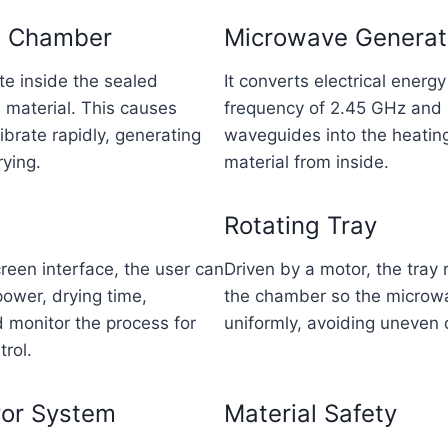
g Chamber
Microwave Generat
te inside the sealed
It converts electrical energ
material. This causes
frequency of 2.45 GHz and
ibrate rapidly, generating
waveguides into the heatin
rying.
material from inside.
Rotating Tray
reen interface, the user can
Driven by a motor, the tray 
ower, drying time,
the chamber so the microwa
d monitor the process for
uniformly, avoiding uneven 
rol.
or System
Material Safety