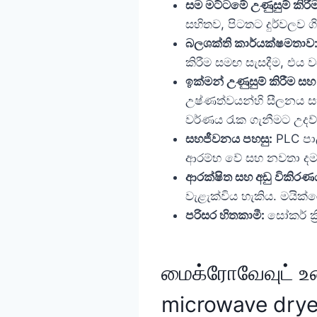
සම මට්ටමේ උණුසුම් කිරී
සහිතව, පිටතට දුර්වලව ග
බලශක්ති කාර්යක්ෂමතාව
කිරීම සමඟ සැසදීම, එය ව
ඉක්මන් උණුසුම් කිරීම ස
උෂ්ණත්වයන්හි සීලනය සහ
වර්ණය රැක ගැනීමට උදව්
සහජීවනය පහසු:
PLC පාල
ආරම්භ වේ සහ නවතා දමයි,
ආරක්ෂිත සහ අඩු විකිරණ
වැළැක්විය හැකිය. මයික
පරිසර හිතකාමී:
සෝකර් ක්
மைக்ரோவேவுட் உணவாயம் ப
microwave drye