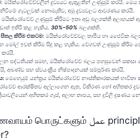
ම
: මයික්රෝවේව්වලින් ද්‍රව්‍යයට ඇතුළතින් උණුසුම් කරයි. මෙය
ිනිවීමේ ගැටලුවක් නොමැතිව, අමු ද්‍රව්‍යවලට ආවරණය කරයි.
:
මයික්රෝවේව් උණුසුම් කිරීමට ඉතා අඩු බලශක්ති අලාභයක් ඇ
ඩාත් ඉතිරි කළ හැකිය.
30%–50%
බලශක්ති.
හ සීතල කිරීම එකටම:
මයික්රෝවේව්වල තාපීය හා ජෛවික බලපෑ
 මෝල් ඉවත් කිරීම සිදු කළ හැකිය. වේගවත් උණුසුම් කිරීම
 කරයි.
න පද්ධතියක් සමඟ, මයික්රෝවේව් බලය පහසුවෙන් සකසා ගත හ
 අඛණ්ඩ සහ ස්වයංක්‍රීය නිෂ්පාදනයක් සම්පූර්ණ කරයි.
ය:
මෙහෙයුම් යන්ත්‍රය මයික්රෝවේව් නාස්තිකාරකයක් භාවිතා 
්රෝවේව් ආරක්ෂිතව අල්ලාගෙන ඇත, විකිරණ හෝ අහිතකර ද්‍රව්
‍රියාවලියෙන් අහිතකර ගෑස්, අලාභ තාපය, සහ දූවිලි දූෂණය 
ொருட்களும் عمل principles of a
r?