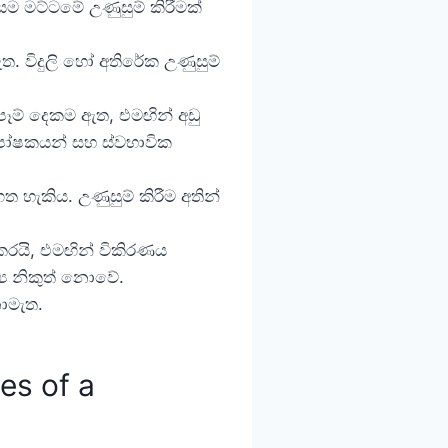
 සම මට්ටමේ උණුසුම් කිරීමක්
ත. විදුලි හෝ අතිරේක උණුසුම්
ම් දෙකම ඇත, එමඟින් අඩු
 පෝෂකයන් සහ ස්වභාවික
ැකිය. උණුසුම් කිරීම අතින්
කරයි, එමඟින් විකිරණය
‍ය නිකුත් නොවේ.
නොමැත.