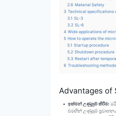
2.6
Material Safety
3
Technical specifications
3.1
SL-3
3.2
SL-6
4
Wide applications of mi
5
How to operate the micr
5.1
Startup procedure
5.2
Shutdown procedure
5.3
Restart after tempora
6
Troubleshooting methods
Advantages of 
ඉක්මන් උණුසුම් කිරීම:
මයි
එමඟින් උණුසුම් ප්‍රවාහන