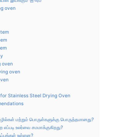
யின் இயங்கும் 원칙ம்
ng oven
ystem
tem
stem
ay
g oven
ying oven
oven
for Stainless Steel Drying Oven
mendations
ழில்கள் மற்றும் பொருள்களுக்கு பொருத்தமானது?
 எப்படி உலர்வை சமமாக்குகிறது?
ருப்பங்கள் உள்ளன?