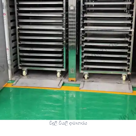
විදුලි වියලි දාමාගාරය