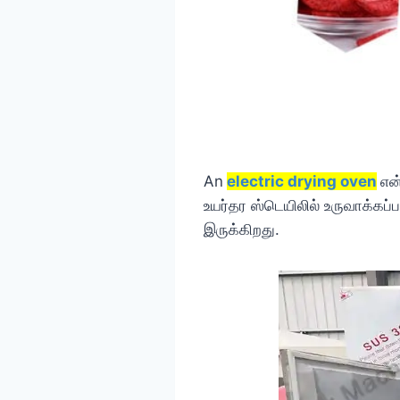
An
electric drying oven
என
உயர்தர ஸ்டெயிலில் உருவாக்கப்பட
இருக்கிறது.