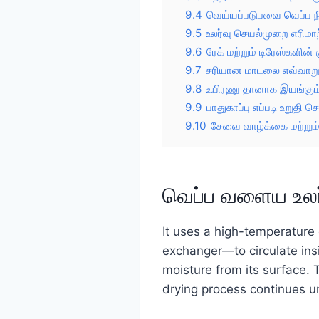
9.4
வெய்யப்படுபவை வெப்ப ந
9.5
உலர்வு செயல்முறை எரிமா
9.6
ரேக் மற்றும் டிரேஸ்களின்
9.7
சரியான மாடலை எவ்வாறு 
9.8
உயிரணு தானாக இயங்கும்
9.9
பாதுகாப்பு எப்படி உறுதி ச
9.10
சேவை வாழ்க்கை மற்றும
வெப்ப வளைய உலர
It uses a high-temperature 
exchanger—to circulate insi
moisture from its surface.
drying process continues un