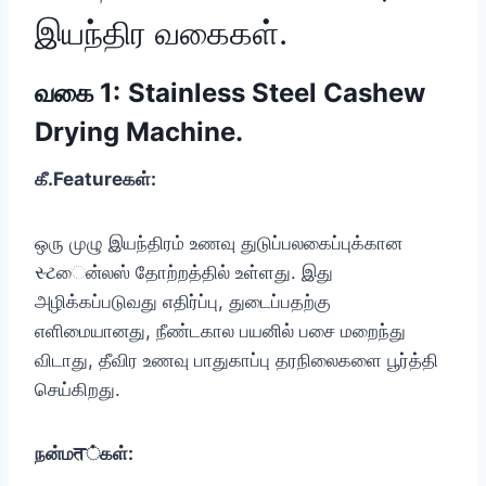
இயந்திர வகைகள்.
வகை 1:
Stainless Steel Cashew
Drying Machine.
கீ.Featureகள்:
ஒரு முழு இயந்திரம் உணவு துடுப்பலகைப்புக்கான
સ્ટைன்லஸ் தோற்றத்தில் உள்ளது. இது
அழிக்கப்படுவது எதிர்ப்பு, துடைப்பதற்கு
எளிமையானது, நீண்டகால பயனில் பசை மறைந்து
விடாது, தீவிர உணவு பாதுகாப்பு தரநிலைகளை பூர்த்தி
செய்கிறது.
நன்மत்கள்: