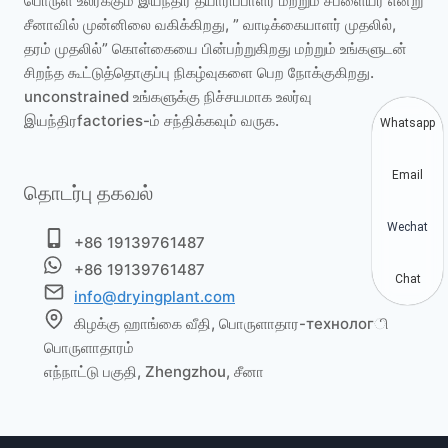
பொருள் உலர்க்கும் இயந்திர தயாரிப்பாளர் மற்றும் சப்ளையர் என்று
சீனாவில் முன்னிலை வகிக்கிறது, ” வாடிக்கையாளர் முதலில்,
தரம் முதலில்” கொள்கையை பின்பற்றுகிறது மற்றும் உங்களுடன்
சிறந்த கூட்டுத்தொகுப்பு நிகழ்வுகளை பெற நோக்குகிறது.
unconstrained உங்களுக்கு நிச்சயமாக உலர்வு
இயந்திரfactories-ம் சந்திக்கவும் வருக.
Whatsapp
Email
தொடர்பு தகவல்
Wechat
+86 19139761487
+86 19139761487
Chat
info@dryingplant.com
கிழக்கு ஹாங்கை வீதி, பொருளாதார-технологி
பொருளாதாரம்
எந்நாட்டு பகுதி, Zhengzhou, சீனா