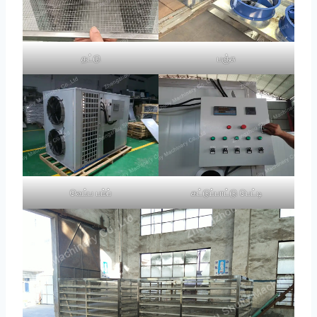
தட்டு
பஞ்சு
வெப்ப பம்ப்
கட்டுப்பாட்டு பெட்டி