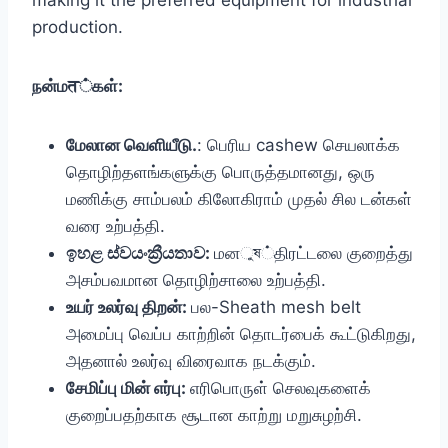
making it the preferred equipment for industrial
production.
நன்மत்கள்:
மேலான வெளியீடு.
: பெரிய cashew செயலாக்க
தொழிற்தளங்களுக்கு பொருத்தமானது, ஒரு
மணிக்கு சாம்பலம் கிலோகிராம் முதல் சில டன்கள்
வரை உற்பத்தி.
ඉහළ ස්වයංක්‍රීයතාව:
மனুষ்திரட்டலை குறைத்து
அசம்பவமான தொழிற்சாலை உற்பத்தி.
உயர் உலர்வு திறன்:
பல-Sheath mesh belt
அமைப்பு வெப்ப காற்றின் தொடர்பைக் கூட்டுகிறது,
அதனால் உலர்வு விரைவாக நடக்கும்.
சேமிப்பு மின் எர்பு:
எரிபொருள் செலவுகளைக்
குறைப்பதற்காக சூடான காற்று மறுசுழற்சி.