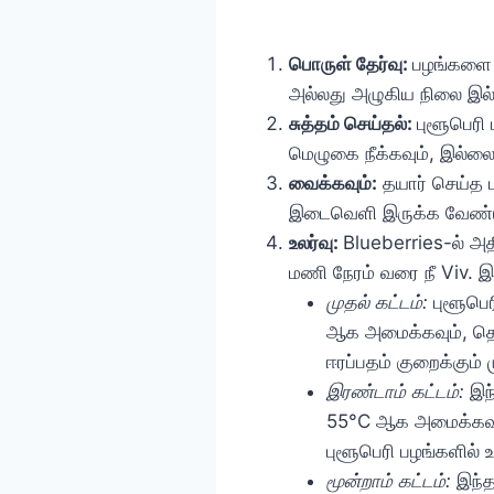
பொருள் தேர்வு:
பழங்களை ப
அல்லது அழுகிய நிலை இல்
சுத்தம் செய்தல்:
புளூபெரி
மெழுகை நீக்கவும், இல்லைய
வைக்கவும்:
தயார் செய்த 
இடைவெளி இருக்க வேண்டு
உலர்வு:
Blueberries-ல் அ
மணி நேரம் வரை நீ Viv. இ
முதல் கட்டம்:
புளூபெ
ஆக அமைக்கவும், தொட
ஈரப்பதம் குறைக்கும்
இரண்டாம் கட்டம்:
இந
55°C ஆக அமைக்கவும்
புளூபெரி பழங்களில் உ
மூன்றாம் கட்டம்:
இந்த