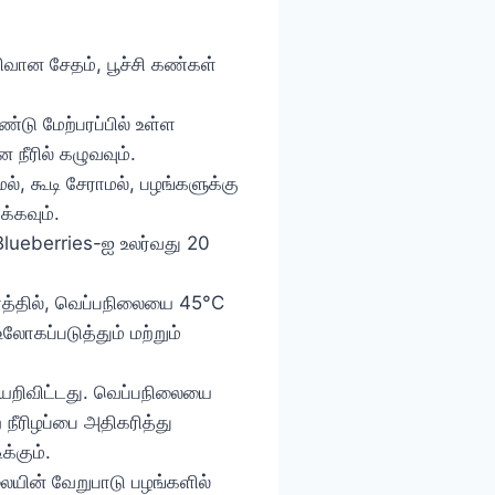
ிவான சேதம், பூச்சி கண்கள்
டு மேற்பரப்பில் உள்ள
 நீரில் கழுவவும்.
, கூடி சேராமல், பழங்களுக்கு
்கவும்.
Blueberries-ஐ உலர்வது 20
ரத்தில், வெப்பநிலையை 45°C
கப்படுத்தும் மற்றும்
ியேறிவிட்டது. வெப்பநிலையை
ீரிழப்பை அதிகரித்து
க்கும்.
யின் வேறுபாடு பழங்களில்