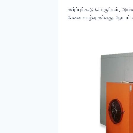
உலர்ப்புக்கூடு பொருட்கள், அயன
சேவை வாழ்வு உள்ளது. நோயம் க