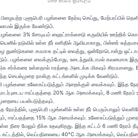
තෙත් කිරීමේ ක්‍රියාවලිය
ிழையற்ற புளூபெரி பழங்களை தேர்வு செய்து, மேற்பரப்பில் தெள
லாமல் இருக்க வேண்டும்.
 பழங்களை 3% சோடியம் ஹைட்ராக்சைடு கருவியில் ஊற்றிக் கொண்
ெனில் நடுவில் உள்ள நீர் எளிதில் ஆவியாகாது, பின்னர் சுத்தமான
பழ துண்டுகளை சமமாக தட்டில் வைத்து, ஒன்றோடொன்று ஒட்டாமல்
ம். பழங்களை வைக்கும்போது, உடைந்துவிடாமல் கவனமாக இருக
திக சர்க்கரை உள்ளதால் ஈரத்தை அடைக்க மிகவும் சிரமமானது. 
ந்த செயல்முறை நான்கு கட்டங்களில் முடிக்க வேண்டும்.
ரி பழங்களை உலோகப்படுத்தும் அறைக்குள் வைக்கவும். இந்த நே
ர்புடைய ஈரப்பதத்தை 20% ஆக அமைக்கவும், 8 மணி நேரம் உலோ
 முறையை பயன்படுத்தவும்.
்த நேரத்தில், புளூபெரி பழங்களில் உள்ள நீர் பெரும்பாலும் வெள
, ஈரப்பதத்தை 15% ஆக அமைக்கவும். உலோகப்படுத்தும் முறை ந
ள்ள நீரை மேலும் நீக்க உதவுகிறது. இந்த கட்டம் 6 மணி நேரம் நீடி
 கட்டத்தில், வெப்பநிலையை 40°C ஆக அமைக்கவும், வெப்பநிலை