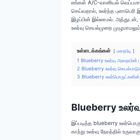
எங்கள் A/C-வானியல் வெப்பமா
செய்வதால், உலர்ந்த புளாபெர
இழப்பின் இல்லாமல். அத்துடன
உலர்வு செயல்முறை முழுமாமலும் 
உள்ளடக்கங்கள்
மறைபிடி
1
Blueberry உலர்வு அறையின் 
2
Blueberry உலர்வு செயல்பாடு
3
Blueberry உலர்பொருட்களின
Blueberry உலர்வ
இப்படித்த blueberry உலர்பொ
காற்று உலர்வு நேரத்தில் உருவ