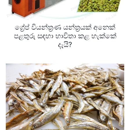
ග්‍රේප් වියන්ත්‍රණ යන්ත්‍රයක් අනෙක්
පළතුරු සඳහා භාවිතා කළ හැක්කේ
දැයි?