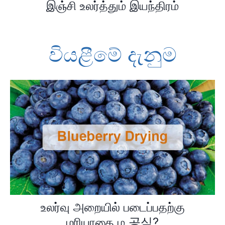
இஞ்சி உலர்த்தும் இயந்திரம்
වියළීමේ දැනුම
உலர்வு அறையில் படைப்பதற்கு
மரியாதை ம 공식?