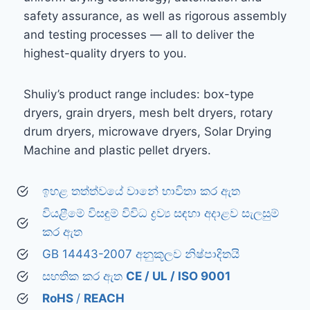
safety assurance, as well as rigorous assembly
and testing processes — all to deliver the
highest-quality dryers to you.
Shuliy’s product range includes: box-type
dryers, grain dryers, mesh belt dryers, rotary
drum dryers, microwave dryers, Solar Drying
Machine and plastic pellet dryers.
ඉහළ තත්ත්වයේ වානේ භාවිතා කර ඇත
වියළීමේ විසඳුම් විවිධ ද්‍රව්‍ය සඳහා අදාළව සැලසුම්
කර ඇත
GB 14443-2007 අනුකූලව නිෂ්පාදිතයි
සහතික කර ඇත
CE / UL / ISO 9001
RoHS
/
REACH