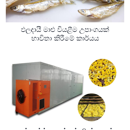
ඵලදායී මාළු වියළීම උපාංගයක්
භාවිතා කිරීමේ කාර්යය