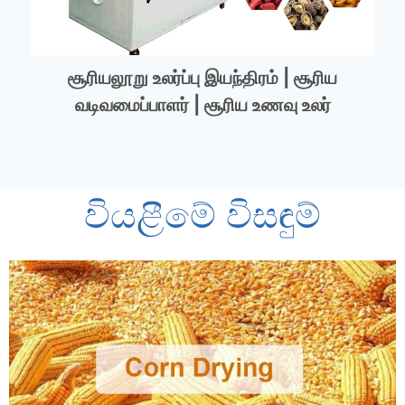
சூரியலூறு உலர்ப்பு இயந்திரம் | சூரிய
வடிவமைப்பாளர் | சூரிய உணவு உலர்
වියළීමේ විසඳුම්