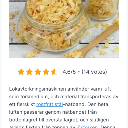
4.6/5 - (14 votes)
Lökavtorkningsmaskinen använder varm luft
som torkmedium, och material transporteras av
ett flerskikt
rostfritt stål
-nätband. Den heta
luften passerar genom nätbandet från
bottenlagret till översta lagret, och slutligen
avleds fukten från toppen av
löktorken
. Denna