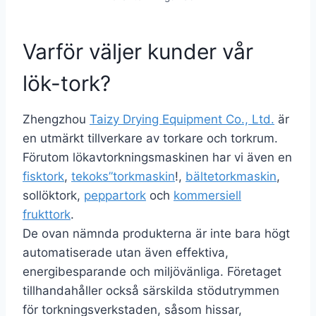
Varför väljer kunder vår
lök-tork?
Zhengzhou
Taizy Drying Equipment Co., Ltd.
är
en utmärkt tillverkare av torkare och torkrum.
Förutom lökavtorkningsmaskinen har vi även en
fisktork
,
tekoks”torkmaskin
!,
bältetorkmaskin
,
sollöktork,
peppartork
och
kommersiell
frukttork
.
De ovan nämnda produkterna är inte bara högt
automatiserade utan även effektiva,
energibesparande och miljövänliga. Företaget
tillhandahåller också särskilda stödutrymmen
för torkningsverkstaden, såsom hissar,