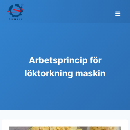
Skip
to
content
Arbetsprincip för
löktorkning maskin