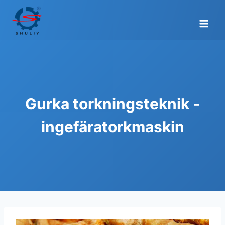
Skip
to
content
Gurka torkningsteknik -
ingefäratorkmaskin