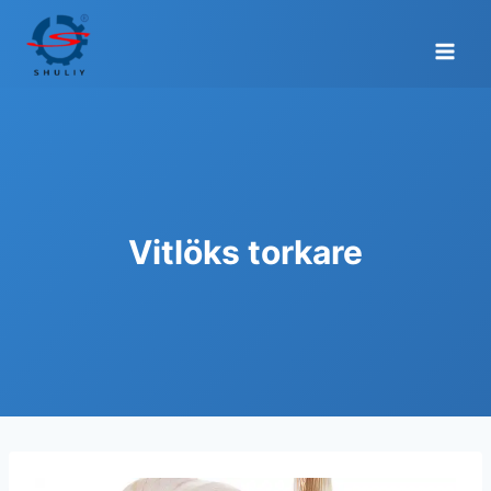
Skip
to
content
Vitlöks torkare