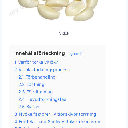
Vitlök
Innehållsförteckning
gömd
1
Varför torka vitlök?
2
Vitlöks torkningsprocess
2.1
Förbehandling
2.2
Lastning
2.3
Förvärmning
2.4
Huvudtorkningsfas
2.5
Kylfas
3
Nyckelfaktorer i vitlökskivor torkning
4
Fördelar med Shuliy vitlöks-torkmaskin