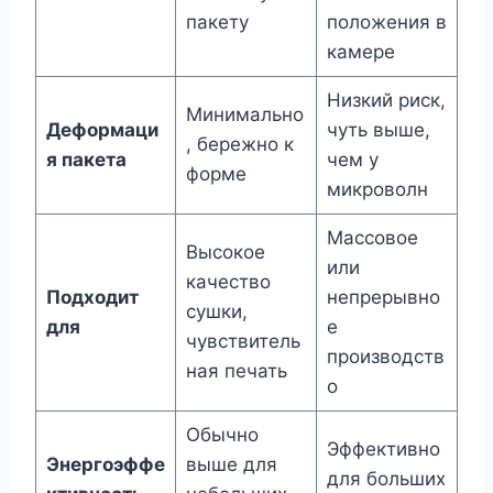
пакету
положения в
камере
Низкий риск,
Минимально
Деформаци
чуть выше,
, бережно к
я пакета
чем у
форме
микроволн
Массовое
Высокое
или
качество
Подходит
непрерывно
сушки,
для
е
чувствитель
производств
ная печать
о
Обычно
Эффективно
Энергоэффе
выше для
для больших