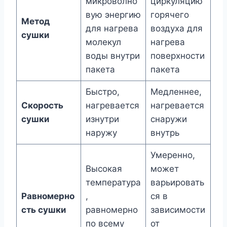
микроволно
циркуляцию
вую энергию
горячего
Метод
для нагрева
воздуха для
сушки
молекул
нагрева
воды внутри
поверхности
пакета
пакета
Быстро,
Медленнее,
Скорость
нагревается
нагревается
сушки
изнутри
снаружи
наружу
внутрь
Умеренно,
Высокая
может
температура
варьировать
Равномерно
,
ся в
сть сушки
равномерно
зависимости
по всему
от