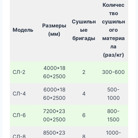
Количес
тво
Сушильн
сушильн
Размеры
Модель
ые
ого
(мм)
бригады
материа
ла
(раз/кг)
4000*18
СЛ-2
2
300-600
60*2500
6000*18
500-
СЛ-4
4
60*2500
1000
7200*23
800-
СЛ-6
6
00*2500
1500
8500*23
1000-
СЛ-8
8