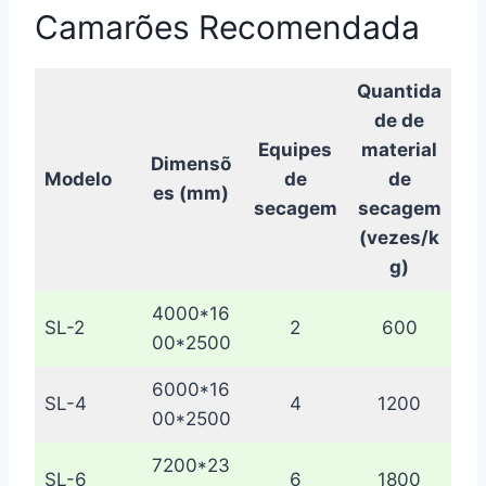
Camarões Recomendada
Quantida
de de
Equipes
material
Dimensõ
Modelo
de
de
es (mm)
secagem
secagem
(vezes/k
g)
4000*16
SL-2
2
600
00*2500
6000*16
SL-4
4
1200
00*2500
7200*23
SL-6
6
1800